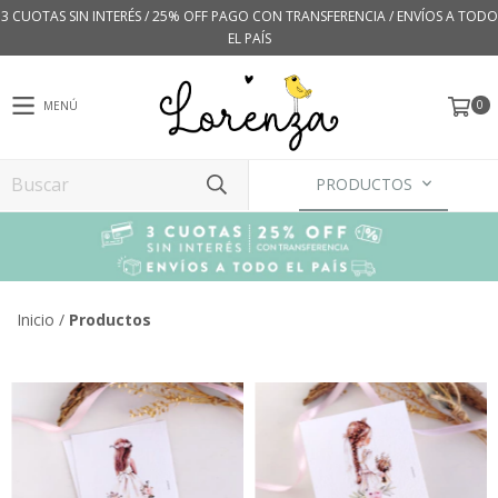
3 CUOTAS SIN INTERÉS / 25% OFF PAGO CON TRANSFERENCIA / ENVÍOS A TODO
EL PAÍS
0
MENÚ
PRODUCTOS
Inicio
/
Productos