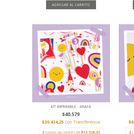
AGREGAR AL CARRITO
KIT IMPRIMIBLE - JIRAFA
$40.579
$30.434,25
con
Transferencia
$6
3
cuotas sin interés de
$13.526,33
3
c