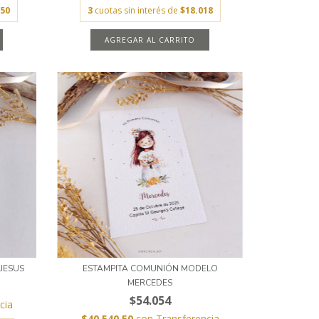
,50
3
cuotas sin interés de
$18.018
AGREGAR AL CARRITO
JESUS
ESTAMPITA COMUNIÓN MODELO
MERCEDES
$54.054
cia
$40.540,50
con
Transferencia