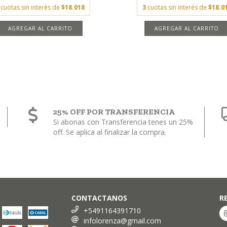
cuotas sin interés de
$18.018
3
cuotas sin interés de
$18.0
AGREGAR AL CARRITO
AGREGAR AL CARRITO
25% OFF POR TRANSFERENCIA
Si abonas con Transferencia tenes un 25%
off. Se aplica al finalizar la compra.
CONTACTANOS
R
+5491164391710
infolorenza@gmail.com