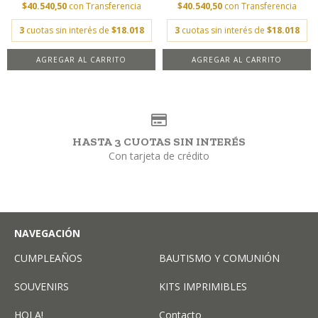
$40.540,50
con
Transferencia
$40.540,50
con
Transferencia
3
cuotas sin interés de
$18.018
3
cuotas sin interés de
$18.018
AGREGAR AL CARRITO
AGREGAR AL CARRITO
HASTA 3 CUOTAS SIN INTERÉS
Con tarjeta de crédito
NAVEGACIÓN
CUMPLEAÑOS
BAUTISMO Y COMUNIÓN
SOUVENIRS
KITS IMPRIMIBLES
HOLA!
Contacto