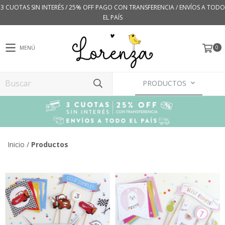
3 CUOTAS SIN INTERÉS / 25% OFF PAGO CON TRANSFERENCIA / ENVÍOS A TODO
EL PAÍS
0
MENÚ
PRODUCTOS
Inicio
/
Productos