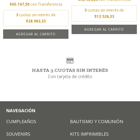
$65.167,50
con
Transferencia
3
cuotas sin interés de
3
cuotas sin interés de
$13.526,33
$28.963,33
AGREGAR AL CARRITO
HASTA 3 CUOTAS SIN INTERÉS
Con tarjeta de crédito
NAVEGACIÓN
CUMPLEAÑOS
BAUTISMO Y COMUNIÓN
SOUVENIRS
KITS IMPRIMIBLES