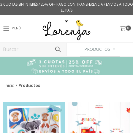
3 CUOTAS SIN INTERÉS / 25% OFF PAGO CON TRANSFERENCIA / ENVÍOS A TODO
EL PAÍS
0
MENÚ
PRODUCTOS
Inicio
/
Productos