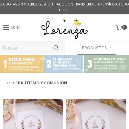
3 CUOTAS SIN INTERÉS / 25% OFF PAGO CON TRANSFERENCIA / ENVÍOS A TODO
EL PAÍS
0
MENÚ
PRODUCTOS
Inicio
/
BAUTISMO Y COMUNIÓN