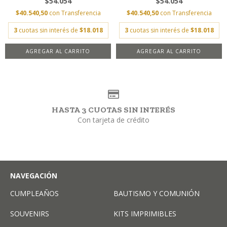
$54.054
$54.054
$40.540,50
con
Transferencia
$40.540,50
con
Transferencia
3
cuotas sin interés de
$18.018
3
cuotas sin interés de
$18.018
AGREGAR AL CARRITO
AGREGAR AL CARRITO
HASTA 3 CUOTAS SIN INTERÉS
Con tarjeta de crédito
NAVEGACIÓN
CUMPLEAÑOS
BAUTISMO Y COMUNIÓN
SOUVENIRS
KITS IMPRIMIBLES