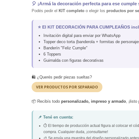
🎈 ¡Armá la decoración perfecta para ese cumple
Podés pedir el
KIT completo
o elegir los
productos por s
⭐ El KIT DECORACIÓN PARA CUMPLEAÑOS incl
Invitación digital para enviar por WhatsApp
Topper deco torta (banderola + formitas de personaje
Banderín "Feliz Cumple"
6 Toppers
Guirnalda con figuras decorativas
🛍️ ¿Querés pedir piezas sueltas?
VER PRODUCTOS POR SEPARADO
📦 Recibís todo
personalizado, impreso y armado
, ¡listo
📌 Tené en cuenta:
⏱️ El tiempo de producción actual figura al colocar el cód
compra. Cualquier duda, ¡consultame!
🎨 Se envía una muestra del diseño personalizado antes 