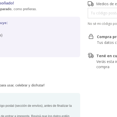
 soñado!
Entregas para el 
Medios de e
eparado
, como prefieras.
uye:
No sé mi código po
s)
Compra pr
Tus datos c
Tené en cu
Verás esta i
compra
 para usar, celebrar y disfrutar!
igo postal (sección de envíos), antes de finalizar la
de entrar a imprenta. Revisá que los datos estén