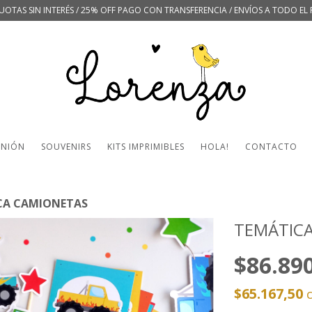
UOTAS SIN INTERÉS / 25% OFF PAGO CON TRANSFERENCIA / ENVÍOS A TODO EL 
UNIÓN
SOUVENIRS
KITS IMPRIMIBLES
HOLA!
CONTACTO
CA CAMIONETAS
TEMÁTIC
$86.89
$65.167,50