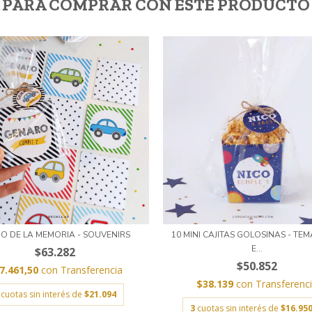
PARA COMPRAR CON ESTE PRODUCTO
O DE LA MEMORIA - SOUVENIRS
10 MINI CAJITAS GOLOSINAS - TEM
E...
$63.282
$50.852
7.461,50
con
Transferencia
$38.139
con
Transferenc
cuotas sin interés de
$21.094
3
cuotas sin interés de
$16.950