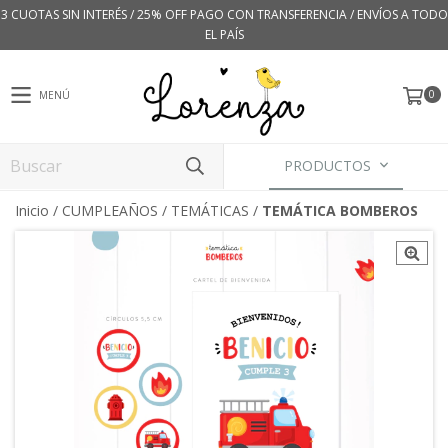
3 CUOTAS SIN INTERÉS / 25% OFF PAGO CON TRANSFERENCIA / ENVÍOS A TODO
EL PAÍS
0
MENÚ
PRODUCTOS
Inicio
/
CUMPLEAÑOS
/
TEMÁTICAS
/
TEMÁTICA BOMBEROS