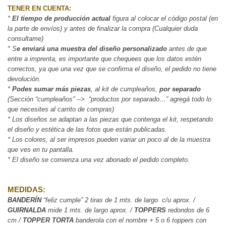
TENER EN CUENTA:
* 
El tiempo de producción actual 
figura al colocar el código postal (en 
la parte de envíos) y antes de finalizar la compra (Cualquier duda 
consultame)
* S
e enviará una muestra del diseño personalizado
 antes de que 
entre a imprenta, es importante que chequees que los datos estén 
correctos, ya que una vez que se confirma el diseño, el pedido no tiene 
devolución.
* 
Podes sumar más piezas
, al kit de cumpleaños, 
por separado
(Sección “cumpleaños” -->  “productos por separado…” agregá todo lo 
que necesites al carrito de compras)
* Los diseños se adaptan a las piezas que contenga el kit, respetando 
el diseño y estética de las fotos que están publicadas.
* Los colores, al ser impresos pueden variar un poco al de la muestra 
que ves en tu pantalla.
* El diseño se comienza una vez abonado el pedido completo.
MEDIDAS:
BANDERÍN
 “feliz cumple” 2 tiras de 
1 mts. de largo  c/u aprox. / 
GUIRNALDA
 mide 1 mts. de largo aprox. / 
TOPPERS 
redondos de 6 
cm / 
TOPPER TORTA
 banderola con el nombre + 5 o 6 toppers con 