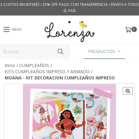
3 CUOTAS SIN INTERÉS / 25% OFF PAGO CON TRANSFERENCIA / ENVÍOS A TODO
EL PAÍS
0
MENÚ
PRODUCTOS
Inicio
/
CUMPLEAÑOS
/
KITS CUMPLEAÑOS IMPRESO Y ARMADO
/
MOANA - KIT DECORACION CUMPLEAÑOS IMPRESO