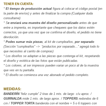
TENER EN CUENTA:
* 
El tiempo de producción actual 
figura al colocar el código postal (en 
la parte de envíos) y antes de finalizar la compra (Cualquier duda 
consultame)
* S
e enviará una muestra del diseño personalizado
 antes de que 
entre a imprenta, es importante que chequees que los datos estén 
correctos, ya que una vez que se confirma el diseño, el pedido no tiene 
devolución.
* 
Podes sumar más piezas
, al kit de cumpleaños, 
por separado
(Sección “cumpleaños” -->  “productos por separado…” agregá todo lo 
que necesites al carrito de compras)
* Los diseños se adaptan a las piezas que contenga el kit, respetando 
el diseño y estética de las fotos que están publicadas.
* Los colores, al ser impresos pueden variar un poco al de la muestra 
que ves en tu pantalla.
* El diseño se comienza una vez abonado el pedido completo.
MEDIDAS:
BANDERÍN
 “feliz cumple” 2 tiras de 
1 mts. de largo  c/u aprox. / 
GUIRNALDA
 mide 1 mts. de largo aprox. / 
TOPPERS 
redondos de 6 
cm / 
TOPPER TORTA
 banderola con el nombre + 5 o 6 toppers con 