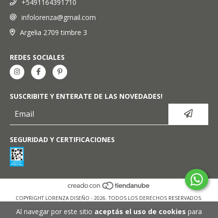
+5491164391710
infolorenza@gmail.com
Argelia 2709 timbre 3
REDES SOCIALES
SUSCRIBITE Y ENTERATE DE LAS NOVEDADES!
SEGURIDAD Y CERTIFICACIONES
COPYRIGHT LORENZA DISEÑO - 2026. TODOS LOS DERECHOS RESERVADOS.
Al navegar por este sitio
aceptás el uso de cookies
para
DEFENSA DE LAS Y LOS CONSUMIDORES. PARA RECLAMOS
INGRESÁ ACÁ.