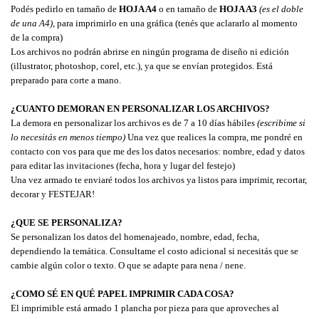
Podés pedirlo en tamaño de 
HOJA A4
 o en tamaño de 
HOJA A3 
(es el doble 
de una A4)
, para imprimirlo en una gráfica 
(tenés que aclararlo al momento 
de la compra)
Los archivos n
o podrán abrirse en ningún programa de diseño ni edición 
(illustrator, photoshop, corel, etc.), ya que se envían protegidos. Está 
preparado para corte a mano.
¿CUANTO DEMORAN EN PERSONALIZAR LOS ARCHIVOS?
La demora en personalizar los archivos es de 7 a 10 días hábiles 
(escribime si 
lo necesitás en menos tiempo)
 Una vez que realices la compra, me pondré en 
contacto con vos para que me des los datos necesarios: nombre, edad y datos 
para editar las invitaciones (fecha, hora y lugar del festejo)
Una vez armado te enviaré todos los archivos ya listos para imprimir, recortar, 
decorar y FESTEJAR!
¿QUE SE PERSONALIZA?
Se personalizan los datos del homenajeado, nombre, edad, fecha, 
dependiendo la temática. Consultame el costo adicional si necesitás que se 
cambie algún color o texto. O que se adapte para nena / nene.
¿COMO SÉ EN QUÉ PAPEL IMPRIMIR CADA COSA?
El imprimible está armado 1 plancha por pieza para que aproveches al 