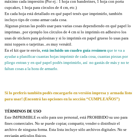
máximo cada impresión (Por ej.: 1 hoja con banderines, 1 hoja con porta 
cupcakes, 1 hoja para círculos de 4 cm, etc.)
En cada hoja está detallado en qué papel tenés que imprimirlo, también 
incluyo tips de como armar cada cosa.
Algunas piezas las podés usar para varias cosas dependiendo en qué papel lo 
imprimas...por ejemplo los círculos de 4 cm si lo imprimís en adhesivo los 
usas de stickers para golosinas y si lo imprimís en papel grueso lo usas para 
mini toppers o tarjetitas...es muy versátil.
En el kit que te envío, 
está incluido un
cuadro guía resúmen
 que te va a 
ayudar a planificar cuantas hojas imprimir de cada cosa, cuantas piezas por 
pliego entran y en qué papel podés imprimirlo, así  no gastás de más y no te 
faltan cosas a la hora de armarlo.
Si lo preferís también podés encargarlo en versión impresa y armada listo 
para usar! (Encontrá las opciones en la sección “CUMPLEAÑOS”)
TÉRMINOS DE USO
Este IMPRIMIBLE es sólo para uso personal, está PROHIBIDO su uso para 
fines comerciales. No se puede copiar, compartir, vender o distribuir el 
archivo de ninguna forma. Esta lista incluye sólo archivos digitales. No se 
enviarán artículos físicos.