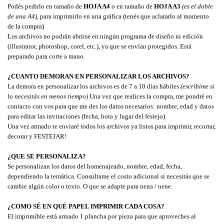
Podés pedirlo en tamaño de 
HOJA A4
 o en tamaño de 
HOJA A3 
(es el doble 
de una A4)
, para imprimirlo en una gráfica 
(tenés que aclararlo al momento 
de la compra)
Los archivos n
o podrán abrirse en ningún programa de diseño ni edición 
(illustrator, photoshop, corel, etc.), ya que se envían protegidos. Está 
preparado para corte a mano.
¿CUANTO DEMORAN EN PERSONALIZAR LOS ARCHIVOS?
La demora en personalizar los archivos es de 7 a 10 días hábiles 
(escribime si 
lo necesitás en menos tiempo)
 Una vez que realices la compra, me pondré en 
contacto con vos para que me des los datos necesarios: nombre, edad y datos 
para editar las invitaciones (fecha, hora y lugar del festejo)
Una vez armado te enviaré todos los archivos ya listos para imprimir, recortar, 
decorar y FESTEJAR!
¿QUE SE PERSONALIZA?
Se personalizan los datos del homenajeado, nombre, edad, fecha, 
dependiendo la temática. Consultame el costo adicional si necesitás que se 
cambie algún color o texto. O que se adapte para nena / nene.
¿COMO SÉ EN QUÉ PAPEL IMPRIMIR CADA COSA?
El imprimible está armado 1 plancha por pieza para que aproveches al 