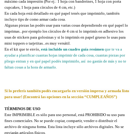
máximo cada impresión (Por ej.: 1 hoja con banderines, 1 hoja con porta 
cupcakes, 1 hoja para círculos de 4 cm, etc.)
En cada hoja está detallado en qué papel tenés que imprimirlo, también 
incluyo tips de como armar cada cosa.
Algunas piezas las podés usar para varias cosas dependiendo en qué papel lo 
imprimas...por ejemplo los círculos de 4 cm si lo imprimís en adhesivo los 
usas de stickers para golosinas y si lo imprimís en papel grueso lo usas para 
mini toppers o tarjetitas...es muy versátil.
En el kit que te envío, 
está incluido un
cuadro guía resúmen
 que te va a 
ayudar a planificar cuantas hojas imprimir de cada cosa, cuantas piezas por 
pliego entran y en qué papel podés imprimirlo, así  no gastás de más y no te 
faltan cosas a la hora de armarlo.
Si lo preferís también podés encargarlo en versión impresa y armada listo 
para usar! (Encontrá las opciones en la sección “CUMPLEAÑOS”)
TÉRMINOS DE USO
Este IMPRIMIBLE es sólo para uso personal, está PROHIBIDO su uso para 
fines comerciales. No se puede copiar, compartir, vender o distribuir el 
archivo de ninguna forma. Esta lista incluye sólo archivos digitales. No se 
enviarán artículos físicos.