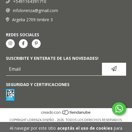
+5491164391710
infolorenza@gmail.com
Argelia 2709 timbre 3
REDES SOCIALES
SUSCRIBITE Y ENTERATE DE LAS NOVEDADES!
SEGURIDAD Y CERTIFICACIONES
COPYRIGHT LORENZA DISEÑO - 2026. TODOS LOS DERECHOS RESERVADOS.
Al navegar por este sitio
aceptás el uso de cookies
para
DEFENSA DE LAS Y LOS CONSUMIDORES. PARA RECLAMOS
INGRESÁ ACÁ.