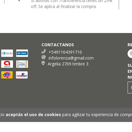
Si abonas con Transferencia tenes un 25%
off. Se aplica al finalizar la compra.
CONTACTANOS
R
+5491164391710
infolorenza@gmail.com
Argelia 2709 timbre 3
S
E
N
COPYRI
tio
aceptás el uso de cookies
para agilizar tu experiencia de compr
DEFENSA DE LAS Y LOS CONSUMIDORE