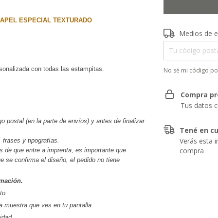
PAPEL ESPECIAL TEXTURADO
Entregas para el 
Medios de e
rsonalizada con todas las estampitas.
No sé mi código po
Compra pr
Tus datos c
go postal (en la parte de envíos) y antes de finalizar 
Tené en cu
Verás esta i
 frases y tipografías.
compra
s de que entre a imprenta, es importante que 
se confirma el diseño, el pedido no tiene 
mación.
to.
la muestra que ves en tu pantalla.
idad.