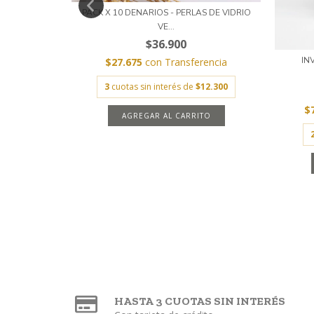
A SOUVENIR
PACK X 10 DENARIOS - PERLAS DE VIDRIO
VE...
$36.900
IN
encia
$27.675
con
Transferencia
26.000
3
cuotas sin interés de
$12.300
$
HASTA 3 CUOTAS SIN INTERÉS