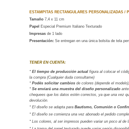
ESTAMPITAS RECTANGULARES PERSONALIZADAS / 
Tamaño
 7,4 x 11 cm 
Papel
 Especial Premium Italiano Texturado
Impresas
 de 1 lado
Presentación:
Se entregan en una única bolsita de tela pe
TENER EN CUENTA:
* 
El tiempo de producción actual
 figura al colocar el códi
la compra (Cualquier duda consultame)
*
 Podés solicitar cambios
 de colores (depende el modelo),
*
 Se enviará una muestra del diseño personalizado
 ante
chequees que los datos estén correctos, ya que una vez que 
devolución.
* El diseño se adapta para
Bautismo, Comunión o Confir
* El diseño se comienza una vez abonado el pedido comple
* Los colores, al ser impresos pueden variar un poco al de 
* La trama del papel texturado puede variar según disponibil