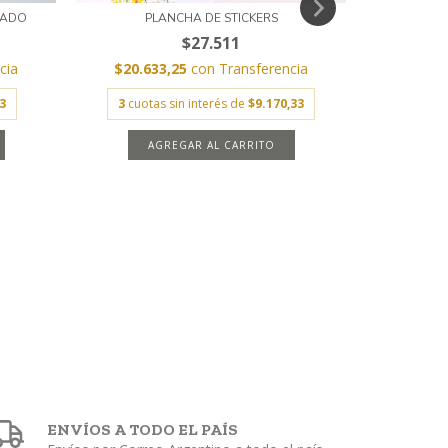
RADO
PLANCHA DE STICKERS
$27.511
cia
$20.633,25
con
Transferencia
$14.6
3
3
cuotas sin interés de
$9.170,33
2
cuota
ENVÍOS A TODO EL PAÍS