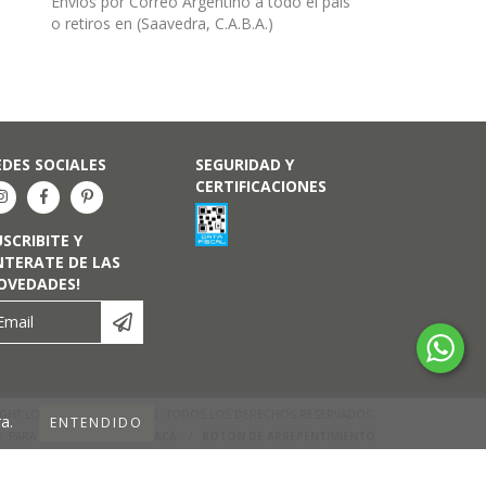
Envíos por Correo Argentino a todo el país
o retiros en (Saavedra, C.A.B.A.)
EDES SOCIALES
SEGURIDAD Y
CERTIFICACIONES
USCRIBITE Y
NTERATE DE LAS
OVEDADES!
GHT LORENZA DISEÑO - 2026. TODOS LOS DERECHOS RESERVADOS.
a.
ENTENDIDO
S. PARA RECLAMOS
INGRESÁ ACÁ.
/
BOTÓN DE ARREPENTIMIENTO