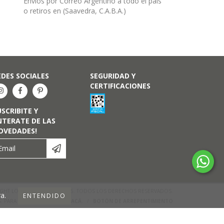
Envíos por Correo Argentino a todo el país
o retiros en (Saavedra, C.A.B.A.)
EDES SOCIALES
SEGURIDAD Y
CERTIFICACIONES
USCRIBITE Y
NTERATE DE LAS
OVEDADES!
GHT LORENZA DISEÑO - 2026. TODOS LOS DERECHOS RESERVADOS.
a.
ENTENDIDO
S. PARA RECLAMOS
INGRESÁ ACÁ.
/
BOTÓN DE ARREPENTIMIENTO