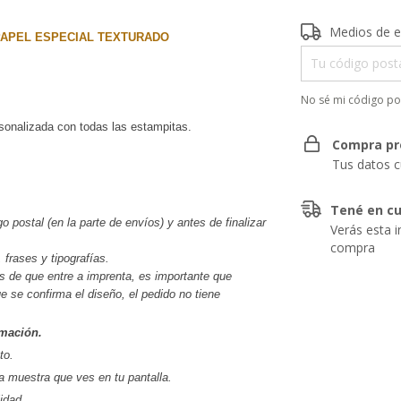
Entregas para el 
Medios de e
PAPEL ESPECIAL TEXTURADO
No sé mi código po
rsonalizada con todas las estampitas.
Compra pr
Tus datos c
Tené en cu
go postal (en la parte de envíos) y antes de finalizar 
Verás esta i
compra
 frases y tipografías.
s de que entre a imprenta, es importante que 
se confirma el diseño, el pedido no tiene 
mación.
to.
la muestra que ves en tu pantalla.
idad.