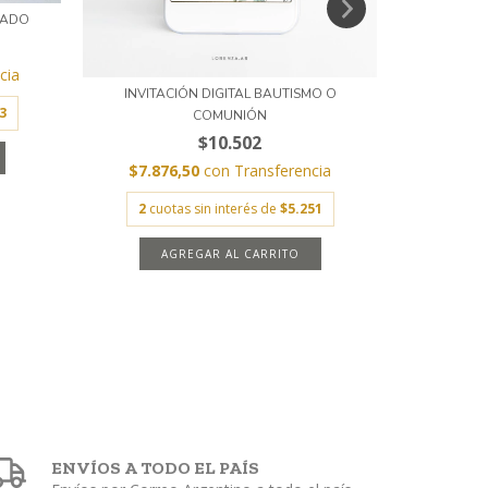
RADO
P
cia
$20.6
INVITACIÓN DIGITAL BAUTISMO O
3
3
cuota
COMUNIÓN
$10.502
$7.876,50
con
Transferencia
2
cuotas sin interés de
$5.251
ENVÍOS A TODO EL PAÍS