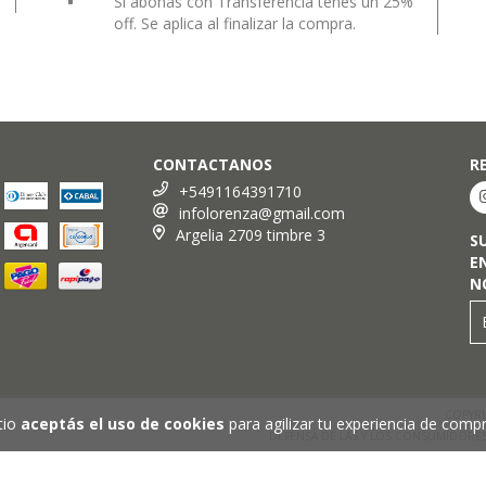
Si abonas con Transferencia tenes un 25%
off. Se aplica al finalizar la compra.
CONTACTANOS
R
+5491164391710
infolorenza@gmail.com
Argelia 2709 timbre 3
S
E
N
COPYRI
tio
aceptás el uso de cookies
para agilizar tu experiencia de compr
DEFENSA DE LAS Y LOS CONSUMIDORE