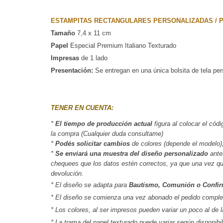
ESTAMPITAS RECTANGULARES PERSONALIZADAS / 
Tamaño
 7,4 x 11 cm 
Papel
 Especial Premium Italiano Texturado
Impresas
 de 1 lado
Presentación:
Se entregan en una única bolsita de tela pe
TENER EN CUENTA:
* 
El tiempo de producción actual
 figura al colocar el códi
la compra (Cualquier duda consultame)
*
 Podés solicitar cambios
 de colores (depende el modelo),
*
 Se enviará una muestra del diseño personalizado
 ante
chequees que los datos estén correctos, ya que una vez que 
devolución.
* El diseño se adapta para
Bautismo, Comunión o Confir
* El diseño se comienza una vez abonado el pedido comple
* Los colores, al ser impresos pueden variar un poco al de 
* La trama del papel texturado puede variar según disponibil