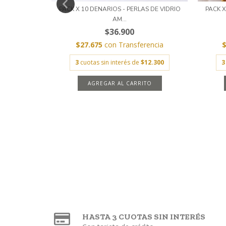
RDICO CON
PACK X 10 DENARIOS - PERLAS DE VIDRIO
PACK X
AM...
$36.900
encia
$27.675
con
Transferencia
12.300
3
cuotas sin interés de
$12.300
3
AGREGAR AL CARRITO
HASTA 3 CUOTAS SIN INTERÉS