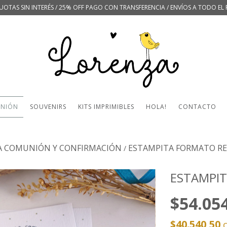
UOTAS SIN INTERÉS / 25% OFF PAGO CON TRANSFERENCIA / ENVÍOS A TODO EL 
UNIÓN
SOUVENIRS
KITS IMPRIMIBLES
HOLA!
CONTACTO
A COMUNIÓN Y CONFIRMACIÓN
ESTAMPITA FORMATO RE
/
ESTAMPI
$54.05
$40.540,50