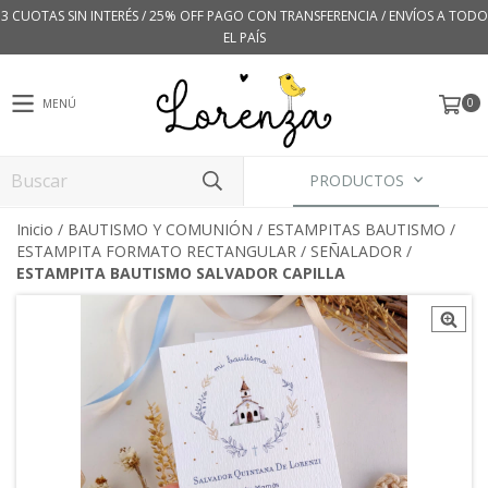
3 CUOTAS SIN INTERÉS / 25% OFF PAGO CON TRANSFERENCIA / ENVÍOS A TODO
EL PAÍS
0
MENÚ
PRODUCTOS
Inicio
/
BAUTISMO Y COMUNIÓN
/
ESTAMPITAS BAUTISMO
/
ESTAMPITA FORMATO RECTANGULAR / SEÑALADOR
/
ESTAMPITA BAUTISMO SALVADOR CAPILLA