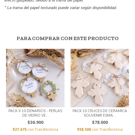
efecto gaspeado, debido a la trama del papel.
* La trama del papel texturado puede variar según disponibilidad.
PARA COMPRAR CON ESTE PRODUCTO
PACK X 10 DENARIOS - PERLAS
PACK 10 CRUCES DE CERÁMICA
DE VIDRIO VE...
SOUVENIR ESMA...
$36.900
$78.000
$27.675
con
Transferencia
$58.500
con
Transferencia