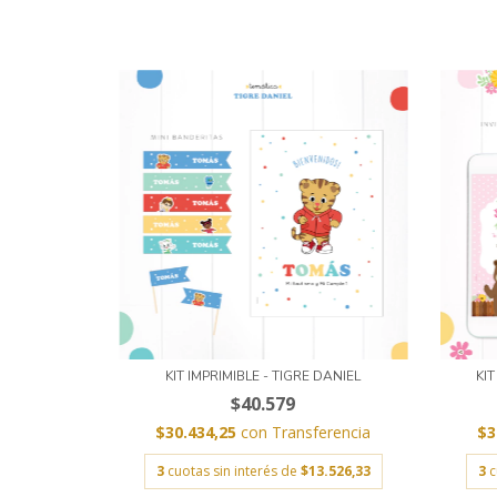
KIT IMPRIMIBLE - TIGRE DANIEL
KI
$40.579
$30.434,25
con
Transferencia
$3
3
cuotas sin interés de
$13.526,33
3
c