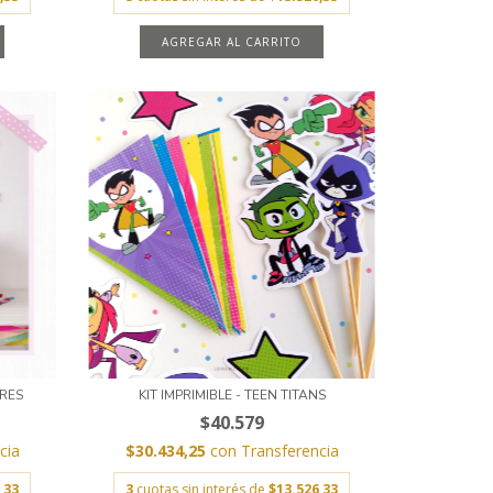
AGREGAR AL CARRITO
ORES
KIT IMPRIMIBLE - TEEN TITANS
$40.579
cia
$30.434,25
con
Transferencia
,33
3
cuotas sin interés de
$13.526,33