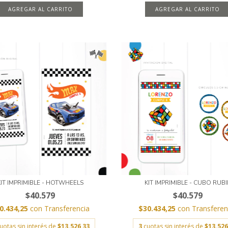
AGREGAR AL CARRITO
AGREGAR AL CARRITO
KIT IMPRIMIBLE - HOTWHEELS
KIT IMPRIMIBLE - CUBO RUBI
$40.579
$40.579
0.434,25
con
Transferencia
$30.434,25
con
Transferen
uotas sin interés de
$13.526,33
3
cuotas sin interés de
$13.526