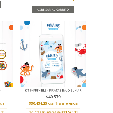
AGREGAR AL CARRITO
K
KIT IMPRIMIBLE - PIRATAS BAJO EL MAR
$40.579
cia
$30.434,25
con
Transferencia
,33
3
cuotas sin interés de
$13.526,33