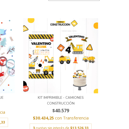
UE
KIT IMPRIMIBLE - CAMIONES
CONSTRUCCIÓN
$40.579
cia
$30.434,25
con
Transferencia
,33
3
cuotas sin interés de
$13.526,33