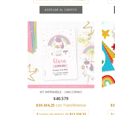
AGREGAR AL CARRITO
KIT IMPRIMIBLE - UNICORNIO
$40.579
$30.434,25
con
Transferencia
$3
3
cuotas sin interés de
$13.526,33
3
c