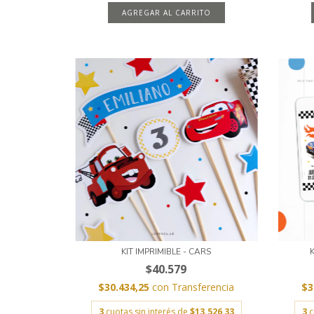
AGREGAR AL CARRITO
KIT IMPRIMIBLE - CARS
$40.579
$30.434,25
con
Transferencia
$3
3
cuotas sin interés de
$13.526,33
3
c