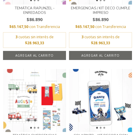
TEMÁTICA RAPUNZEL -
EMERGENCIAS / KIT DECO CUMPLE
ENREDADOS
IMPRESO
$86.890
$86.890
$65.167,50
con
Transferencia
$65.167,50
con
Transferencia
3
cuotas sin interés de
3
cuotas sin interés de
$28.963,33
$28.963,33
AGREGAR AL CARRITO