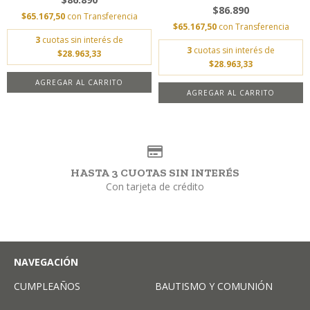
$86.890
$65.167,50
con
Transferencia
$65.167,50
con
Transferencia
3
cuotas sin interés de
3
cuotas sin interés de
$28.963,33
$28.963,33
AGREGAR AL CARRITO
HASTA 3 CUOTAS SIN INTERÉS
Con tarjeta de crédito
NAVEGACIÓN
CUMPLEAÑOS
BAUTISMO Y COMUNIÓN