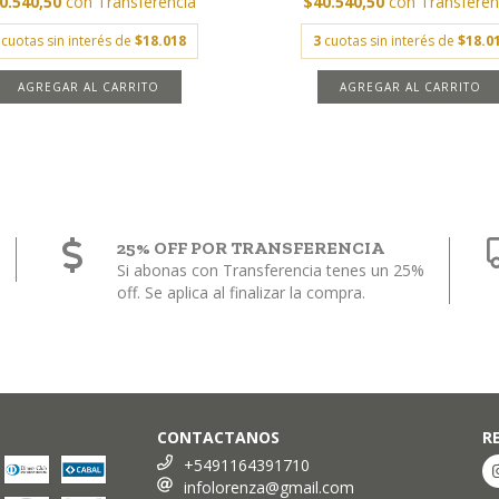
0.540,50
con
Transferencia
$40.540,50
con
Transferen
cuotas sin interés de
$18.018
3
cuotas sin interés de
$18.0
AGREGAR AL CARRITO
AGREGAR AL CARRITO
25% OFF POR TRANSFERENCIA
Si abonas con Transferencia tenes un 25%
off. Se aplica al finalizar la compra.
CONTACTANOS
R
+5491164391710
infolorenza@gmail.com