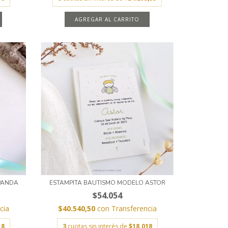
AGREGAR AL CARRITO
PANDA
ESTAMPITA BAUTISMO MODELO ASTOR
$54.054
cia
$40.540,50
con
Transferencia
18
3
cuotas sin interés de
$18.018