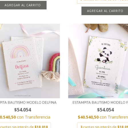
AGREGAR AL CARRITO
AGREGAR AL CARRITO
PITA BAUTISMO MODELO DELFINA
ESTAMPITA BAUTISMO MODELO 
$54.054
$54.054
0.540,50
con
Transferencia
$40.540,50
con
Transferen
cuotas sin interés de
$18.018
3
cuotas sin interés de
$18.0