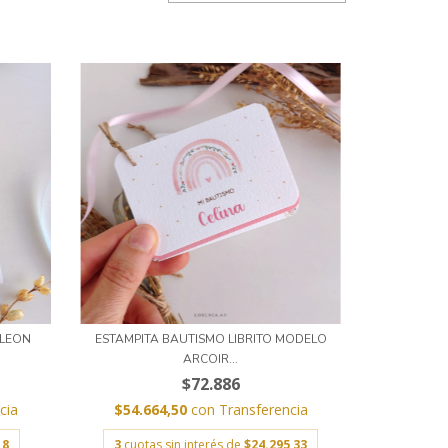
 LEON
ESTAMPITA BAUTISMO LIBRITO MODELO
ARCOIR...
$72.886
cia
$54.664,50
con
Transferencia
18
3
cuotas sin interés de
$24.295,33