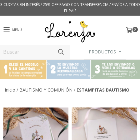
3 CUOTAS SIN INTERÉS / 25% OFF PAGO CON TRANSFERENCIA / ENVÍOS A TODO
EL PAÍS
0
MENÚ
PRODUCTOS
Inicio
/
BAUTISMO Y COMUNIÓN
/
ESTAMPITAS BAUTISMO