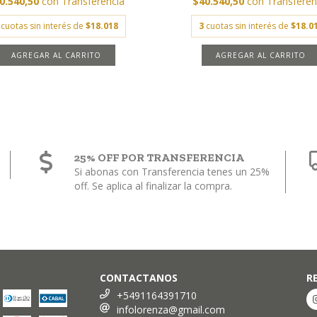
0.540,50
con
Transferencia
$40.540,50
con
Transferen
cuotas sin interés de
$18.018
3
cuotas sin interés de
$18.0
AGREGAR AL CARRITO
AGREGAR AL CARRITO
25% OFF POR TRANSFERENCIA
Si abonas con Transferencia tenes un 25%
off. Se aplica al finalizar la compra.
CONTACTANOS
R
+5491164391710
infolorenza@gmail.com