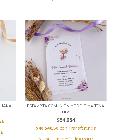
JUANA
ESTAMPITA COMUNIÓN MODELO MAITENA
LILA
$54.054
cia
$40.540,50
con
Transferencia
18
3
cuotas sin interés de
$18.018